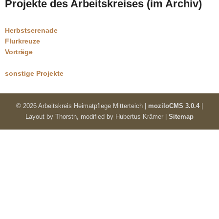
Projekte des Arbeitskreises (im Archiv)
Herbstserenade
Flurkreuze
Vorträge
sonstige Projekte
©
2026 Arbeitskreis Heimatpflege Mitterteich |
moziloCMS 3.0.4
|
Layout by
Thorstn, modified by Hubertus Krämer
|
Sitemap