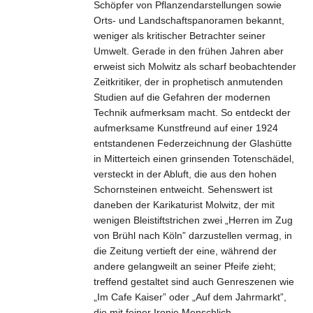
Schöpfer von Pflanzendarstellungen sowie
Orts- und Landschaftspanoramen bekannt,
weniger als kritischer Betrachter seiner
Umwelt. Gerade in den frühen Jahren aber
erweist sich Molwitz als scharf beobachtender
Zeitkritiker, der in prophetisch anmutenden
Studien auf die Gefahren der modernen
Technik aufmerksam macht. So entdeckt der
aufmerksame Kunstfreund auf einer 1924
entstandenen Federzeichnung der Glashütte
in Mitterteich einen grinsenden Totenschädel,
versteckt in der Abluft, die aus den hohen
Schornsteinen entweicht. Sehenswert ist
daneben der Karikaturist Molwitz, der mit
wenigen Bleistiftstrichen zwei „Herren im Zug
von Brühl nach Köln” darzustellen vermag, in
die Zeitung vertieft der eine, während der
andere gelangweilt an seiner Pfeife zieht;
treffend gestaltet sind auch Genreszenen wie
„Im Cafe Kaiser” oder „Auf dem Jahrmarkt”,
die mit feiner Ironie Menschlich-