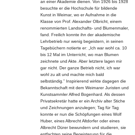
an einer Akademie dienen. Von 1926 bis 1928
besuchte er die Hochschule für bildende
Kunst in Weimar, wo er Aufnahme in die
Klasse von Prof. Alexander Olbricht, einem
renommierten Landschafts- und Blumenmaler,
fand. Freilich konnte ihn der akademische
Lehrbetrieb nur wenig begeistern, in seinen
Tagebüchern notierte er: „Ich war wohl ca. 10
bis 12 Mal im Unterricht, wo man Blumen
zeichnete und Akte. Aber letztere lagen mir
gar nicht. Der ganze Betrieb nicht, ich war
wohl zu alt und machte mich bald
selbständig.” Inspirierend wirkte dagegen die
Bekanntschaft mit dem Weimarer Juristen und
Kunstsammler Alfred Bogenhard. Als dessen
Privatsekretär hatte er ein Archiv alter Stiche
und Zeichnungen anzulegen; Tag für Tag
konnte er nun die Schöpfungen eines Wolf
Huber, eines Albrecht Altdorfer oder eines
Albrecht Dürer bewundern und studieren, sie
entfachten seine Begeisterung für die