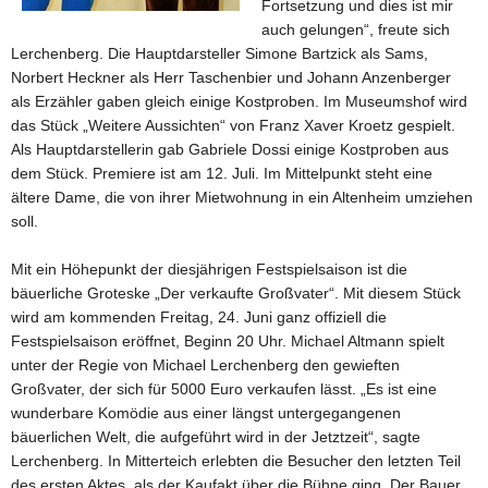
Fortsetzung und dies ist mir
auch gelungen“, freute sich
Lerchenberg. Die Hauptdarsteller Simone Bartzick als Sams,
Norbert Heckner als Herr Taschenbier und Johann Anzenberger
als Erzähler gaben gleich einige Kostproben. Im Museumshof wird
das Stück „Weitere Aussichten“ von Franz Xaver Kroetz gespielt.
Als Hauptdarstellerin gab Gabriele Dossi einige Kostproben aus
dem Stück. Premiere ist am 12. Juli. Im Mittelpunkt steht eine
ältere Dame, die von ihrer Mietwohnung in ein Altenheim umziehen
soll.
Mit ein Höhepunkt der diesjährigen Festspielsaison ist die
bäuerliche Groteske „Der verkaufte Großvater“. Mit diesem Stück
wird am kommenden Freitag, 24. Juni ganz offiziell die
Festspielsaison eröffnet, Beginn 20 Uhr. Michael Altmann spielt
unter der Regie von Michael Lerchenberg den gewieften
Großvater, der sich für 5000 Euro verkaufen lässt. „Es ist eine
wunderbare Komödie aus einer längst untergegangenen
bäuerlichen Welt, die aufgeführt wird in der Jetztzeit“, sagte
Lerchenberg. In Mitterteich erlebten die Besucher den letzten Teil
des ersten Aktes, als der Kaufakt über die Bühne ging. Der Bauer